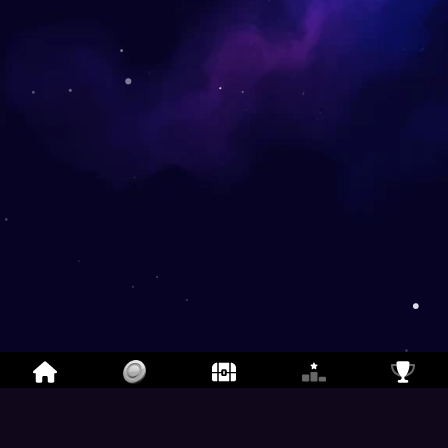
یکی-در-یک-ردیف
-