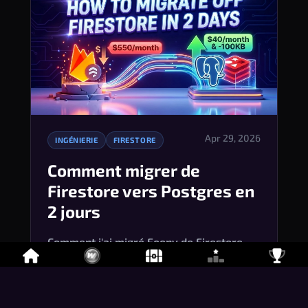
Apr 29, 2026
INGÉNIERIE
FIRESTORE
Comment migrer de
Firestore vers Postgres en
2 jours
Comment j'ai migré Foony de Firestore 
vers Postgres + Redis pub/sub grâce au 
Change Data Capture en seulement 2 
jours, réduisant les coûts de Firebase de 