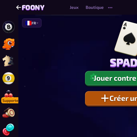
FOONY
FOONY
Jeux
Boutique
•••
FR
Jouer à 8 Ball Pool en ligne
Jouer à Dino-Might Bomber Online
SPAD
SPAD
Jouer à Échecs en ligne
Jouer contre
Jouer à 9 Ball Pool en ligne
Créer u
Jouer à Snooker en ligne
Supporters
Jouer à Carrom
Jouer à Puissance 4 en ligne