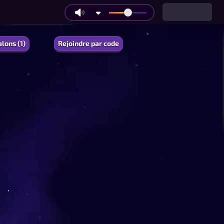
alons (1)
Rejoindre par code