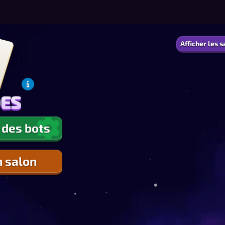
Afficher les s
ES
ES
 des bots
n salon