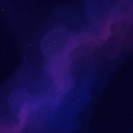
0
/
150
EXP