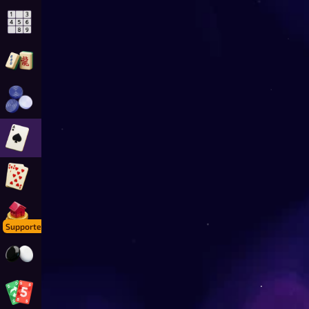
1
Jouer à Sudoku en ligne
Jouer à Mahjong Solitaire
Jouer à Dames en ligne
Jouer à Spades
Jouer à Gin Rummy
Jouer à Foonopoly
Supporters
Jouer à Go
Jouer à Foon-o