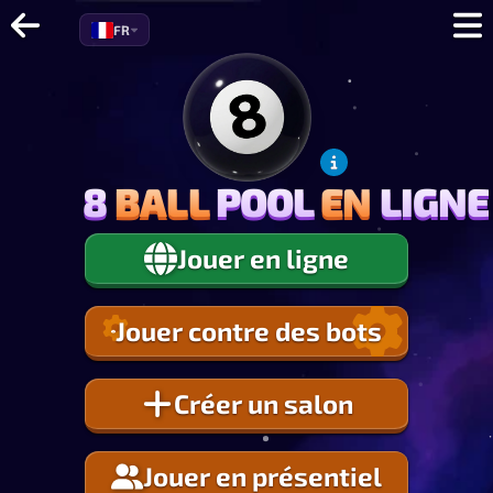
FR
8
BALL
POOL
EN
LIGNE
8
BALL
POOL
EN
LIGNE
Jouer en ligne
Jouer contre des bots
Créer un salon
Jouer en présentiel