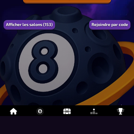
1
0.0
%
EXP
Afficher les salons (153)
Rejoindre par code