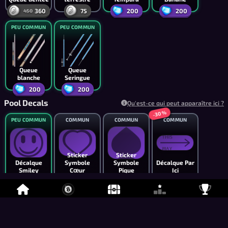
360
75
200
200
450
PEU COMMUN
PEU COMMUN
Queue
Queue
blanche
Seringue
200
200
Pool Decals
Qu'est-ce qui peut apparaître ici ?
-30 %
PEU COMMUN
COMMUN
COMMUN
COMMUN
Sticker
Sticker
Décalque
Symbole
Symbole
Décalque Par
Smiley
Cœur
Pique
Ici
1,000
700
700
420
600
-20 %
COMMUN
COMMUN
COMMUN
COMMUN