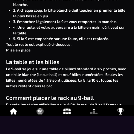
blanche.
2.
À chaque coup, la bille blanche doit toucher en premier la bille
la plus basse en jeu.
3.
Empochez légalement la 9 et vous remportez la manche.
4.
Une faute, et votre adversaire a la bille en main, où il veut sur
la table.
5.
Si la 9 est empochée sur une faute, elle est replacée.
Tout le reste est expliqué ci-dessous.
Mise en place
La table et les billes
Le 9-ball se joue sur une table de billard standard à six poches, avec
une bille blanche (le cue ball) et neuf billes numérotées. Seules les
billes numérotées de 1 à 9 sont utilisées. La 8, la 10 et toutes les
autres restent dans le bac.
Comment placer le rack au 9-ball
D'après les
règles officielles de la WPA
, le rack du 9-ball forme un
losange, pas un triangle :
Placez la bille 1 à l'avant (au sommet) du losange, sur le point de
pied.
Mettez la bille 9 au centre du losange.