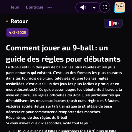
Jeux
Boutique
•••
Retour
FR
4/2/2025
Comment jouer au 9-ball : un
guide des règles pour débutants
Le
9-ball
est l'un des jeux de billard les plus rapides et les plus
passionnants qui existent. C'est l'un des formats les plus courants
dans les tournois de billard télévisés, et une fois les règles
assimilées, c'est aussi l'un des jeux les plus faciles à pratiquer en
mode décontracté. Ce guide accompagne les débutants à travers la
mise en place, les règles officielles du 9-ball, les particularités qui
déstabilisent les nouveaux joueurs (push outs, règle des 3 fautes,
victoires accidentelles sur la 9), ainsi que la stratégie de base
nécessaire pour commencer à remporter des manches.
Résumé rapide des règles du 9-ball
Si vous n'avez que dix secondes, voilà tout le jeu :
1.
On joue avec neuf billes numérotées (de 1 à 9) plus la bille