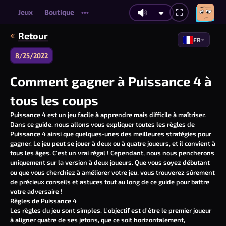
Jeux
Boutique
•••
Retour
FR
8/25/2022
Comment gagner à Puissance 4 à
tous les coups
Puissance 4 est un jeu facile à apprendre mais difficile à maîtriser.
Dans ce guide, nous allons vous expliquer toutes les règles de
Puissance 4 ainsi que quelques-unes des meilleures stratégies pour
gagner. Le jeu peut se jouer à deux ou à quatre joueurs, et il convient à
tous les âges. C'est un vrai régal ! Cependant, nous nous pencherons
uniquement sur la version à deux joueurs. Que vous soyez débutant
ou que vous cherchiez à améliorer votre jeu, vous trouverez sûrement
de précieux conseils et astuces tout au long de ce guide pour battre
votre adversaire !
Règles de Puissance 4
Les règles du jeu sont simples. L'objectif est d'être le premier joueur
à aligner quatre de ses jetons, que ce soit horizontalement,