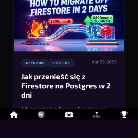
Apr 29, 2026
INŻYNIERIA
FIRESTORE
Jak przenieść się z
Firestore na Postgres w 2
dni
Jak przeniosłem Foony z Firestore na 
Postgres + Redis pub/sub przez Change 
Data Capture w zaledwie 2 dni, obniżając 
koszty Firebase z 550 $/miesiąc do 40 