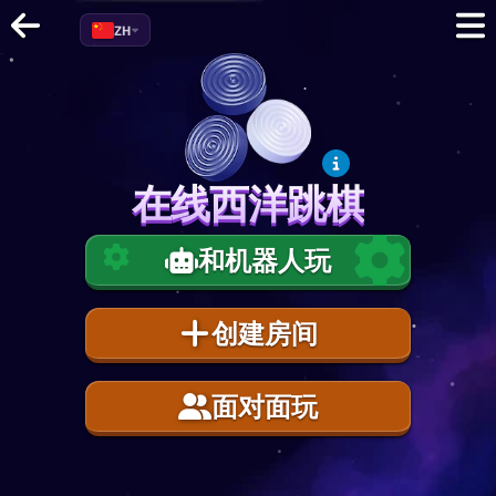
ZH
在线西洋跳棋
在线西洋跳棋
和机器人玩
创建房间
面对面玩
1
0.0
%
EXP