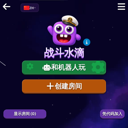
ZH
战斗水滴
战斗水滴
和机器人玩
创建房间
1
0.0
%
EXP
显示房间 (0)
凭代码加入