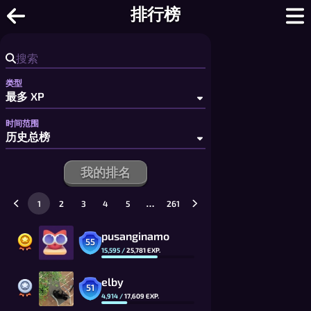
战斗水滴 - 免费战舰风格海战游戏:1v1
排行榜
类型
时间范围
我的排名
…
1
2
3
4
5
261
pusanginamo
55
15,595
/
25,781
EXP.
elby
51
4,914
/
17,609
EXP.