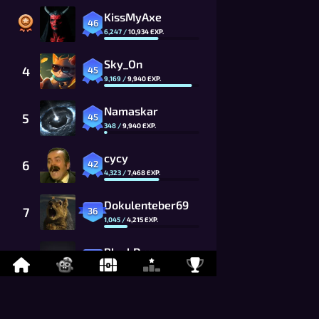
KissMyAxe
46
6,247
/
10,934
EXP.
Sky_On
4
45
9,169
/
9,940
EXP.
Namaskar
5
45
348
/
9,940
EXP.
cycy
6
42
4,323
/
7,468
EXP.
Dokulenteber69
7
36
1,045
/
4,215
EXP.
BlackDragon_
8
36
970
/
4,215
EXP.
Joseph_Louis
9
35
839
/
3,832
EXP.