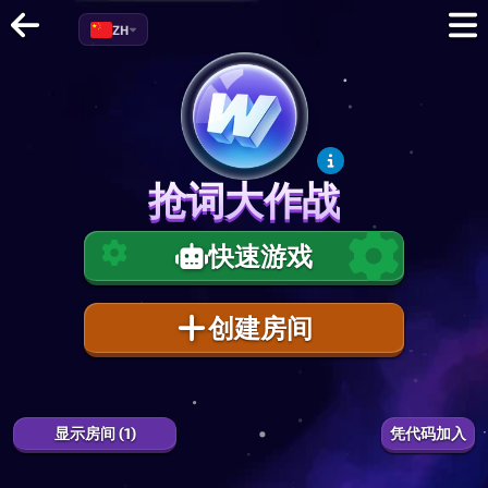
ZH
抢词大作战
抢词大作战
快速游戏
创建房间
1
0.0
%
EXP
显示房间 (1)
凭代码加入