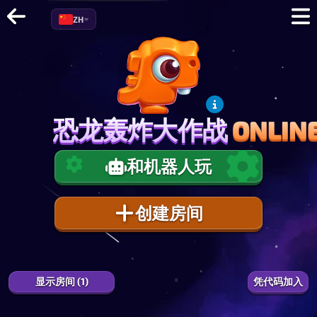
ZH
恐龙轰炸大作战
ONLIN
恐龙轰炸大作战
ONLIN
和机器人玩
创建房间
1
0.0
%
EXP
显示房间 (1)
凭代码加入