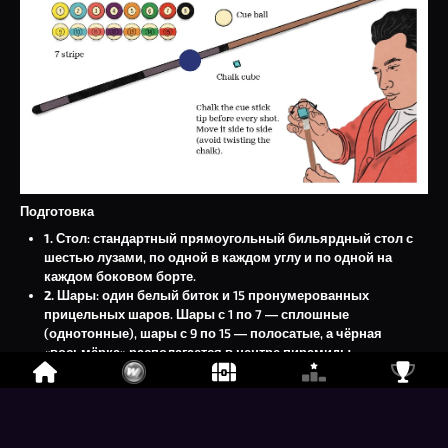
Подготовка
1. Стол
: стандартный прямоугольный бильярдный стол с
шестью лузами, по одной в каждом углу и по одной на
каждом боковом борте.
2. Шары
: один белый биток и 15 пронумерованных
прицельных шаров. Шары с 1 по 7 — сплошные
(однотонные), шары с 9 по 15 — полосатые, а чёрная
«восьмёрка» располагается в центре пирамиды.
3. Пирамида
: расставьте шары в треугольной пирамиде так,
чтобы «восьмёрка» оказалась в центре, сплошной шар в
одном заднем углу, а полосатый — в другом заднем углу.
Остальные шары можно поставить в любые другие
позиции.