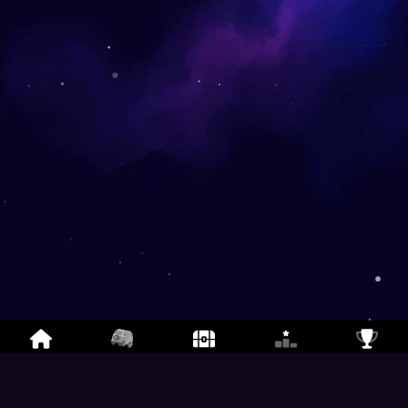
TypeRoyale
-