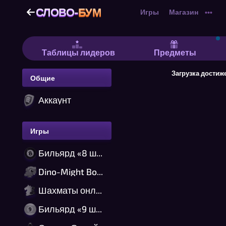
СЛОВО-
БУМ
СЛОВО-
БУМ
Игры
Магазин
•••
Слово-Бум - Бесплатная многопол
Таблицы лидеров
Предметы
Загрузка достиже
Общие
Аккаунт
Игры
Бильярд «8 шаров» онлайн
Dino-Might Bomber Online
Шахматы онлайн
Бильярд «9 шаров» онлайн