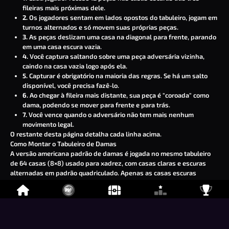
fileiras mais próximas dele.
2.
Os jogadores sentam em lados opostos do tabuleiro, jogam em
turnos alternados e só movem suas próprias peças.
3.
As peças deslizam uma casa na diagonal para frente, parando
em uma casa escura vazia.
4.
Você captura saltando sobre uma peça adversária vizinha,
caindo na casa vazia logo após ela.
5.
Capturar é obrigatório na maioria das regras. Se há um salto
disponível, você precisa fazê-lo.
6.
Ao chegar à fileira mais distante, sua peça é "coroada" como
dama, podendo se mover para frente e para trás.
7.
Você vence quando o adversário não tem mais nenhum
movimento legal.
O restante desta página detalha cada linha acima.
Como Montar o Tabuleiro de Damas
A versão americana padrão de damas é jogada no mesmo tabuleiro
de 64 casas (8×8) usado para xadrez, com casas claras e escuras
alternadas em padrão quadriculado. Apenas as casas escuras
entram em jogo. As casas claras permanecem vazias durante toda a
partida.