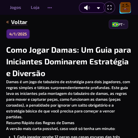
Jogos
Loja
•••
Voltar
PT
4/1/2025
Como Jogar Damas: Um Guia para
Iniciantes Dominarem Estratégia
e Diversão
Damas
é um jogo de tabuleiro de estratégia para dois jogadores, com
regras simples e táticas surpreendentemente profundas. Este guia
leva os iniciantes pela montagem do tabuleiro de damas, as regras
para mover e capturar peças, como funcionam as damas (peças
coroadas), a penalidade por ignorar um salto obrigatório e a
estratégia básica de que você precisa para começar a vencer
partidas.
Resumo Rápido das Regras de Damas
A versão mais curta possível, caso você só tenha um minuto:
1.
Cada jogador recebe 12 peças nas casas escuras das três