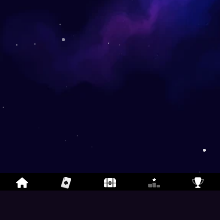
Spades
- Spades