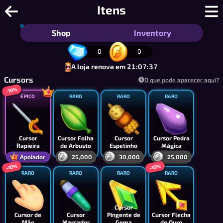
Estoura-Palavra - Embaralhar Palavr
Itens
Shop
Inventory
0
0
A loja renova em 21:07:37
Cursors
O que pode aparecer aqui?
-10%
ÉPICO
RARO
RARO
RARO
Cursor
Cursor Folha
Cursor
Cursor Pedra
Rapieira
de Arbusto
Espetinho
Mágica
Apoiador
25,000
30,000
25,000
-10%
-10%
RARO
RARO
RARO
RARO
Cursor
Cursor de
Cursor
Pingente de
Cursor Flecha
Mão
Marcador
Gema
de Ouro