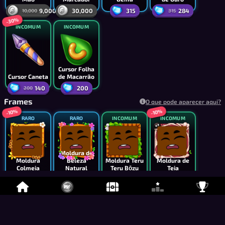
9,000
30,000
315
284
10,000
315
-30%
INCOMUM
INCOMUM
Cursor Folha
Cursor Caneta
de Macarrão
140
200
200
Frames
O que pode aparecer aqui?
-10%
-10%
RARO
RARO
INCOMUM
INCOMUM
Moldura de
Moldura
Beleza
Moldura Teru
Moldura de
Colmeia
Natural
Teru Bōzu
Teia
6,750
6,500
4,000
2,700
7,500
3,000
-20%
-20%
-10%
-10%
INCOMUM
INCOMUM
INCOMUM
INCOMUM