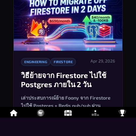
Apr 29, 2026
ENGINEERING
FIRESTORE
วิธีย้ายจาก Firestore ไปใช้
Postgres ภายใน 2 วัน
เล่าประสบการณ์ย้าย Foony จาก Firestore 
ไปใช้ Postgres + Redis pub/sub ผ่าน 
Change Data Capture ภายในแค่ 2 วัน ลดค่า
ใช้จ่าย Firebase จาก $550/เดือน เหลือ 
$40/เดือน แถมยังลดขนาด client bundle ลง
อ่านบทความ
→