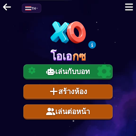
TH
โอเอ
กซ
โอเอ
กซ
เล่นกับบอท
สร้างห้อง
เล่นต่อหน้า
1
0.0
%
EXP