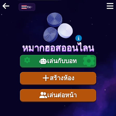
TH
หมากฮอสออนไลน
หมากฮอสออนไลน
เล่นกับบอท
สร้างห้อง
เล่นต่อหน้า
1
0.0
%
EXP