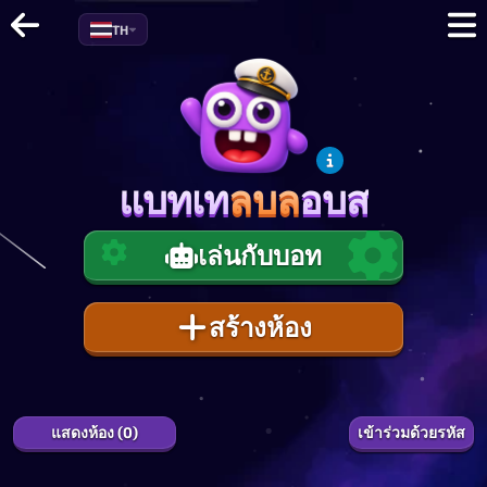
TH
แบทเท
ลบล
อบส
แบทเท
ลบล
อบส
เล่นกับบอท
สร้างห้อง
1
0.0
%
EXP
แสดงห้อง (0)
เข้าร่วมด้วยรหัส