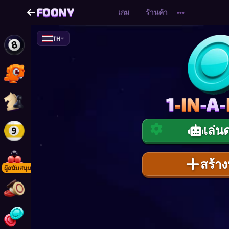
FOONY
FOONY
เกม
ร้านค้า
•••
TH
เล่น พูล 8 ลูกออนไลน์
เล่น Dino-Might Bomber Online
1
-IN
-A-
1
-IN
-A-
เล่น หมากรุกออนไลน์
เล่น
เล่น พูล 9 ลูกออนไลน์
สร้าง
เล่น สนุกเกอร์ออนไลน์
ผู้สนับสนุน
เล่น แครม
เล่น เรียง 4 ในแถว