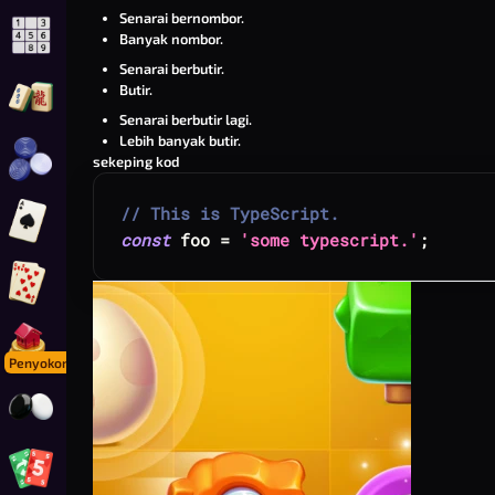
Senarai bernombor.
Banyak nombor.
Main Sudoku Dalam Talian
Senarai berbutir.
Butir.
Main Mahjong Solitaire
Senarai berbutir lagi.
Lebih banyak butir.
sekeping kod
Main Dam Dalam Talian
// This is TypeScript.
Main Spades
const
 foo 
=
'some typescript.'
;
Main Gin Rummy
Main Foonopoly
Penyokong
Main Go
Main Foon-o