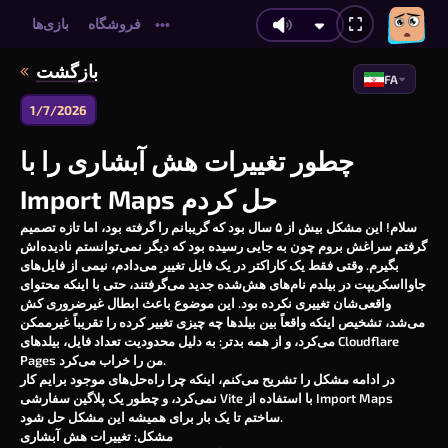
فروشگاه
بازی‌ها
•••
بازگشت
FA
1/7/2026
چطور تغییرات هش آبشاری را با
Import Maps حل کردم
سلام! این مشکل بیش از ۵ سال بود که گریبانم را گرفته بود، اما تازه تصمیم
گرفتم سراغش بروم چون به جایی رسیده بود که دیگر نمی‌توانستم نادیده‌اش
بگیرم. وقتی فقط یک کاراکتر در یک فایل تغییر می‌دادم، نیمی از فایل‌های
جاوااسکریپت در بیلدم نام‌های هش‌شده جدید می‌گرفتند، حتی با اینکه محتوای
واقعی‌شان تغییری نکرده بود. این موضوع باعث ابطال غیرضروری کش
می‌شد، تشخیص اینکه واقعاً بین بیلدها چه چیزی تغییر کرده را تقریباً غیرممکن
می‌کرد، و از همه بدتر: به دلیل محدودیت تعداد فایل، بیلدهای Cloudflare
Pages من را خراب می‌کرد.
در ادامه مشکل را تشریح می‌کنم، اینکه چرا راه‌حل‌های موجود برایم کار
نمی‌کرد، و چطور یک پلاگین سفارشی Vite با استفاده از Import Maps
ساختم تا یک بار برای همیشه این مشکل حل شود.
مشکل: تغییرات هش آبشاری