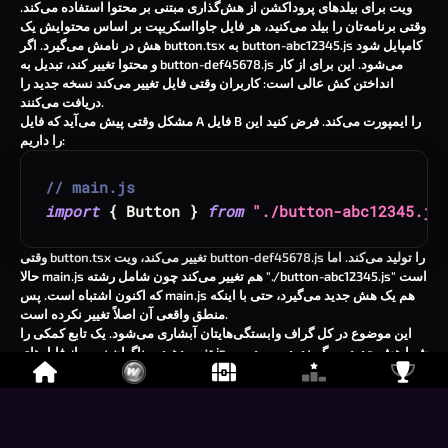
ویت برای بیلدهای پروداکشن از هش‌گذاری مبتنی بر محتوا استفاده می‌کند.
وقتی برنامه‌تان را بیلد می‌کنید، هر فایل جاوااسکریپت بر اساس محتوایش یک
کامپایل شود
button-abc12345.js
به
button.tsx
هش در نامش می‌گیرد. اگر
می‌شود. این برای از کار
button-def45678.js
و محتوا تغییر کند، تبدیل به
انداختن کش عالی است: کاربران وقتی فایل تغییر می‌کند نسخه جدید را
دریافت می‌کنند.
مشکل وقتی پیش می‌آید که فایل A فایل B را ایمپورت می‌کند. فرض کنید این
را داریم:
// main.js
import
{
Button
}
from
"./button-abc12345.js
را تولید می‌کند. اما
button-def45678.js
تغییر می‌کند، ویت
button.tsx
وقتی
است
"./button-abc12345.js"
هم تغییر می‌کند چون شامل رشته
main.js
حالا
هم یک هش جدید می‌گیرد، حتی با اینکه
main.js
که اکنون اشتباه است. پس
منطق واقعی آن اصلاً تغییر نکرده است.
این موضوع در کل گراف وابستگی‌هایتان آبشاری می‌شود. یک تابع کمکی را
تغییر دهید، و ناگهان نیمی از فایل‌های js شما هش جدید می‌گیرند. در مورد من،
باعث شد بیش از ۵۰۰ فایل
useBackgroundMusic.ts
تغییر یک کاراکتر در
دوباره هش بگیرند.
تأثیر دنیای واقعی قابل توجه بود. ما ۸ نسخه از منابع بیلدهای قبلی‌مان را باندل
می‌کنیم تا کاربرانی که نسخه‌های کمی قدیمی از کلاینت ما را دارند، هنگام
دیپلوی نسخه جدید روی Cloudflare Pages بتوانند نسخه خودشان را اجرا