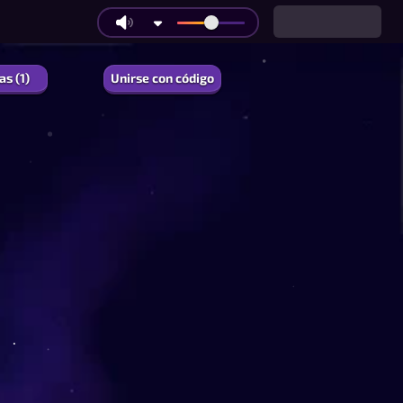
as (1)
Unirse con código