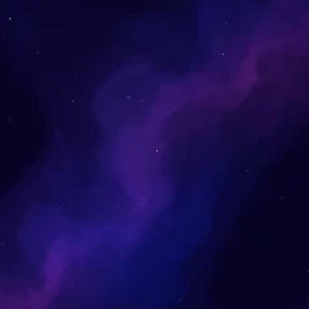
0
/
150
EXP