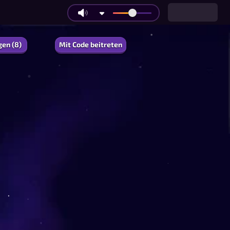
en (8)
Mit Code beitreten