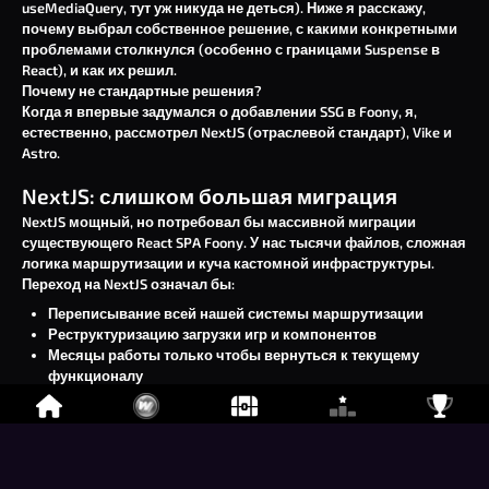
useMediaQuery
, тут уж никуда не деться). Ниже я расскажу,
почему выбрал собственное решение, с какими конкретными
проблемами столкнулся (особенно с границами Suspense в
React), и как их решил.
Почему не стандартные решения?
Когда я впервые задумался о добавлении SSG в Foony, я,
естественно, рассмотрел NextJS (отраслевой стандарт), Vike и
Astro.
NextJS: слишком большая миграция
NextJS мощный, но потребовал бы массивной миграции
существующего React SPA Foony. У нас тысячи файлов, сложная
логика маршрутизации и куча кастомной инфраструктуры.
Переход на NextJS означал бы:
Переписывание всей нашей системы маршрутизации
Реструктуризацию загрузки игр и компонентов
Месяцы работы только чтобы вернуться к текущему
функционалу
Потенциальные ломающие изменения для пользователей
Изменение способа работы с изображениями
Значительно более долгие сборки (потенциально 5-30
минут. У меня нет конкретных цифр в подтверждение,
кроме этого
пятилетнего обсуждения на GitHub
)