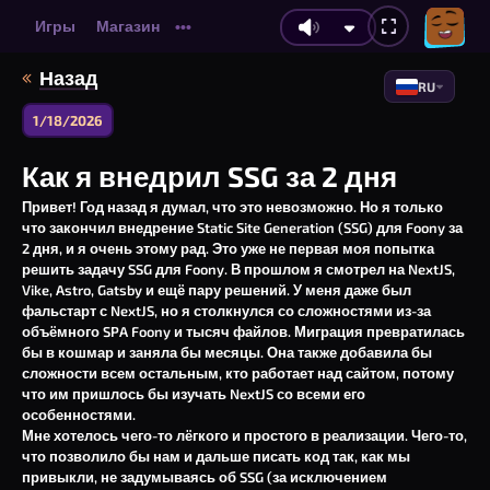
Игры
Магазин
•••
Назад
RU
1/18/2026
Как я внедрил SSG за 2 дня
Привет! Год назад я думал, что это невозможно. Но я только
что закончил внедрение Static Site Generation (SSG) для Foony за
2 дня, и я очень этому рад. Это уже не первая моя попытка
решить задачу SSG для Foony. В прошлом я смотрел на NextJS,
Vike, Astro, Gatsby и ещё пару решений. У меня даже был
фальстарт с NextJS, но я столкнулся со сложностями из-за
объёмного SPA Foony и тысяч файлов. Миграция превратилась
бы в кошмар и заняла бы месяцы. Она также добавила бы
сложности всем остальным, кто работает над сайтом, потому
что им пришлось бы изучать NextJS со всеми его
особенностями.
Мне хотелось чего-то лёгкого и простого в реализации. Чего-то,
что позволило бы нам и дальше писать код так, как мы
привыкли, не задумываясь об SSG (за исключением