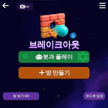
KO
브레이크아웃
브레이크아웃
봇과 플레이
방 만들기
1
0.0
%
EXP
방 보기 (0)
코드로 입장