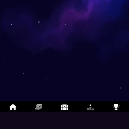
डिनो-माइट बॉम्बर ऑनलाइन
-