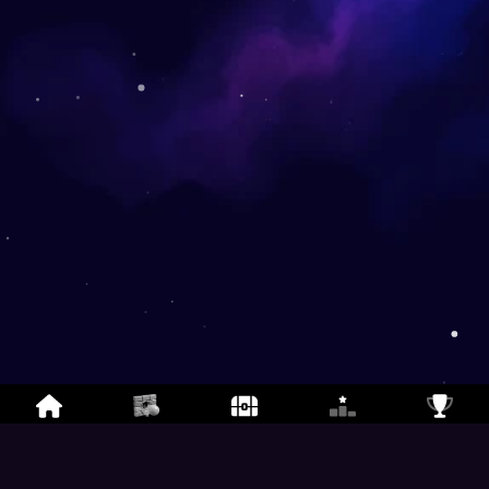
ब्रेकआउट
- फ्री मल्टीप्लेयर