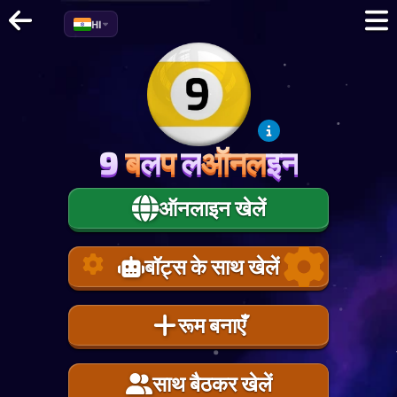
HI
9
ब
ल
प
ल
ऑनल
इन
9
ब
ल
प
ल
ऑनल
इन
ऑनलाइन खेलें
बॉट्स के साथ खेलें
रूम बनाएँ
साथ बैठकर खेलें