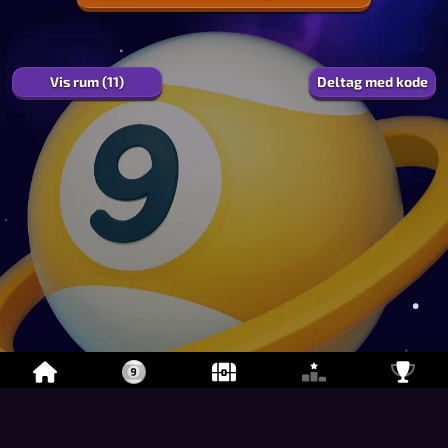
1
0.0
%
EXP
Vis rum (11)
Deltag med kode