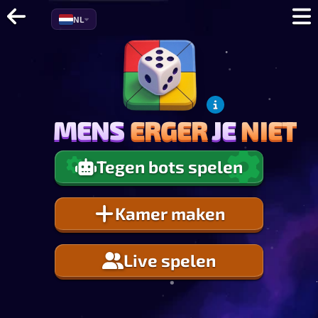
NL
MENS
ERGER
JE
NIET
MENS
ERGER
JE
NIET
Tegen bots spelen
Kamer maken
Live spelen
1
0.0
%
EXP