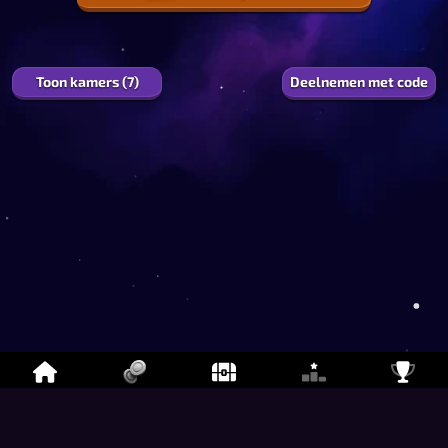
1
0.0
%
EXP
Toon kamers (7)
Deelnemen met code