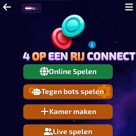
NL
4
OP
EEN
RIJ
CONNECT
4
OP
EEN
RIJ
CONNECT
Online Spelen
Tegen bots spelen
Kamer maken
Live spelen