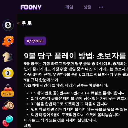
FOONY
FOONY
게임
상점
•••
뒤로
8볼 풀 온라인 플레이
4/2/2025
다이노마이트 봄버 온라인 플레이
9볼 당구 플레이 방법: 초보자를
체스 온라인 플레이
9볼 당구
는 가장 빠르고 짜릿한 당구 종목 중 하나예요. 중계되는
볍게 즐기기에도 가장 쉬운 게임 중 하나죠. 이 가이드는 초보자에
아웃, 3반칙 규칙, 우연한 9볼 승리), 그리고 랙을 따내기 위해
9볼 풀 온라인 플레이
9볼 규칙 한눈에 보기
10초밖에 시간이 없다면, 게임의 전부는 이렇습니다:
스누커 온라인 플레이
1.
9개의 번호 공(1번부터 9번까지)과 큐볼로 플레이합니다.
서포터
2.
매 샷마다 큐볼은 테이블 위에 남아 있는 가장 낮은 번호의
3.
9볼을 합법적으로 포켓하면 그 랙을 이깁니다.
캐롬 플레이
4.
반칙을 하면 상대가 테이블 어디에든 큐볼을 놓을 수 있는 
5.
반칙 중에 9볼이 포켓되면 다시 스폿에 올려놓습니다.
아래는 그 외의 모든 것을 자세히 설명합니다.
사목 커넥트 플레이
세팅