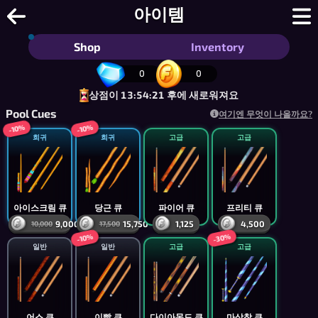
8볼 풀 온라인 - 무료 8볼 당구: 브라
아이템
Shop
Inventory
0
0
상점이 13:54:21 후에 새로워져요
Pool Cues
여기엔 무엇이 나올까요?
-10%
-10%
희귀
희귀
고급
고급
아이스크림 큐
당근 큐
파이어 큐
프리티 큐
9,000
15,750
1,125
4,500
10,000
17,500
-30%
-10%
일반
일반
고급
고급
어스 큐
이빨 큐
다이아몬드 큐
마상창 큐