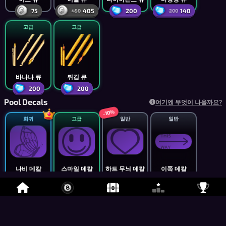
75
405
200
140
450
200
고급
고급
바나나 큐
튀김 큐
200
200
Pool Decals
여기엔 무엇이 나올까요?
-10%
희귀
고급
일반
일반
나비 데칼
스마일 데칼
하트 무늬 데칼
이쪽 데칼
서포터
1,000
630
600
700
-30%
-30%
-30%
일반
일반
일반
일반