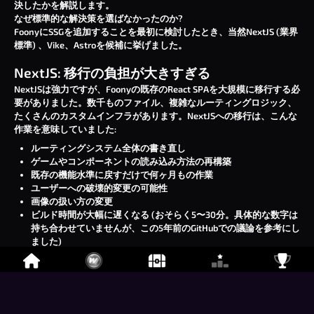
決したかを解説します。
なぜ標準的な解決策を選ばなかったのか?
FoonyにSSGを追加することを最初に検討したとき、当然NextJS (業界
標準) 、Vike、Astroを候補に挙げました。
NextJS: 移行の負担が大きすぎる
NextJSは強力ですが、Foonyの既存のReact SPAを大規模に移行する必
要がありました。数千ものファイル、複雑なルーティングロジック、
たくさんのカスタムインフラがあります。NextJSへの移行は、こんな
作業を意味していました:
ルーティングシステム全体の書き直し
ゲームやコンポーネントの読み込み方法の再構築
既存の機能水準に戻すだけで何ヶ月もの作業
ユーザーへの破壊的変更の可能性
画像の扱い方の変更
ビルド時間が大幅に遅くなる (おそらく5〜30分。具体的な数字は
持ち合わせていませんが、この
5年前のGitHubでの議論
を参考にし
ました)
チーム全員が新しいもの (NextJS) を学ぶ必要があり、開発速度が
永続的に低下する
NextJSが破壊的変更を行うたびにコードを移行する必要がある
実際にNextJSでフライング気味に始めてみましたが、移行コストが高
すぎることにすぐ気づきました。複雑さに見合う価値はありませんで