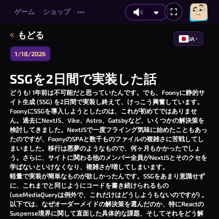
ゲーム
ショップ
•••
もどる
JA
1/18/2026
SSGを2日間で実装した話
どうも! 1年前は不可能だと思っていたんです。でも、Foonyに静的サ
イト生成 (SSG) を2日間で実装し終えて、けっこう興奮しています。
FoonyにSSGを導入しようとしたのは、これが初めてではありませ
ん。過去にNextJS、Vike、Astro、Gatsbyなど、いくつかの解決策を
検討してきました。NextJSで一度フライング気味に始めたこともあっ
たのですが、FoonyのSPAと数千ものファイルの複雑さに苦戦してし
まいました。移行は悪夢のようなもので、何ヶ月もかかったでしょ
う。さらに、サイトに関わる他のメンバー全員がNextJSとそのクセを
学ばないといけなくなり、複雑さが増してしまいます。
軽量で実装が簡単なものが欲しかったんです。SSGをあまり意識せず
に、これまでと同じようにコードを書き続けられるもの
(
useMediaQuery
は例外で、これだけはどうしようもないのですが) 。
以下では、なぜオーダーメイドの解決策を選んだのか、特にReactの
Suspense境界に関して直面した具体的な課題、そしてそれをどう解