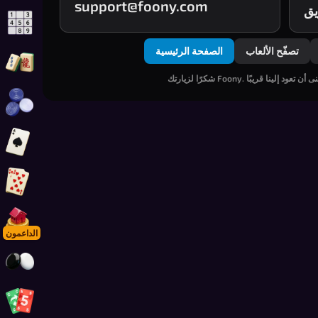
support@foony.com
يق
العب سودوكو أونلاين
تصفّح الألعاب
الصفحة الرئيسية
العب ماهجونج سوليتير
العب الداما أونلاين
العب سبيدز
العب جين رامي
العب فونوبولي
الداعمون
العب غو
العب فون-أو