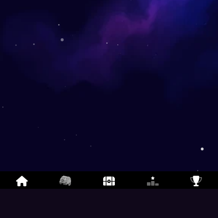
TypeRoyale
- Đua