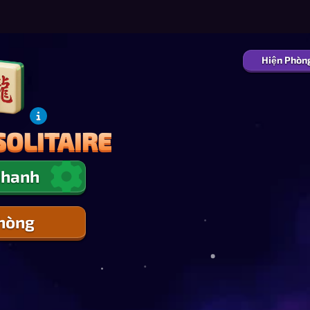
Hiện Phòng
SOLITAIRE
SOLITAIRE
Nhanh
hòng