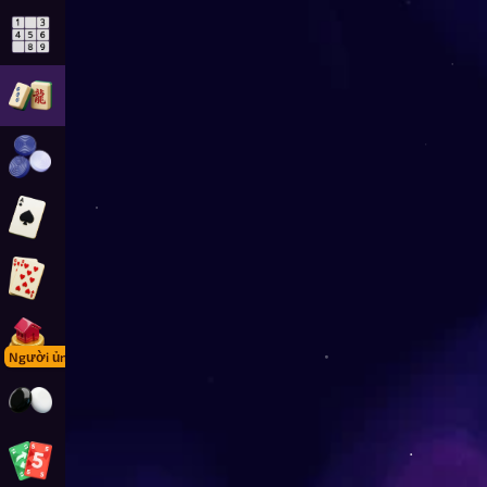
1
Chơi Sudoku Trực Tuyến
Chơi Mahjong Solitaire
Chơi Cờ Đam Trực Tuyến
Chơi Tiến Lên Bích
Chơi Gin Rummy
Chơi Foonopoly
Người ủng hộ
Chơi Cờ Vây
Chơi Foon-o