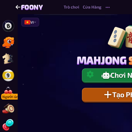
FOONY
FOONY
Trò chơi
Cửa Hàng
•••
VI
Chơi Bida 8 Bóng Online
Chơi Khủng Long Bom Tấn Online
MAHJONG
MAHJONG
Chơi Cờ Vua Online
Chơi 
Chơi Bida 9 Bi Online
Tạo P
Chơi Snooker Trực Tuyến
Người ủng hộ
Chơi Carrom
Chơi Nối 4 Hàng