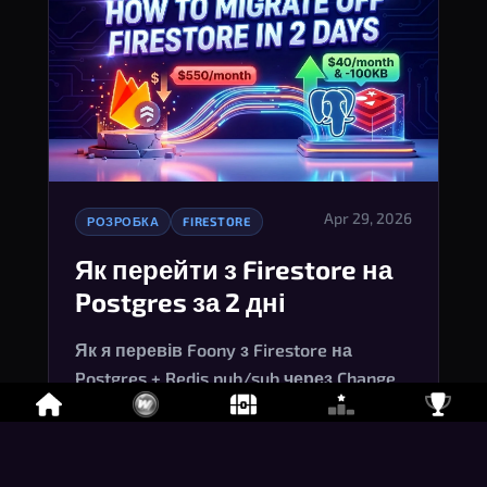
Apr 29, 2026
РОЗРОБКА
FIRESTORE
Як перейти з Firestore на
Postgres за 2 дні
Як я перевів Foony з Firestore на 
Postgres + Redis pub/sub через Change 
Data Capture лише за 2 дні, знизивши 
витрати на Firebase з $550/міс до $40/
міс і прибравши ~100 КБ з 
Читати статтю
→