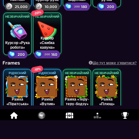
25,000
10,000
180
200
200
-20%
НЕЗВИЧАЙНИЙ
НЕЗВИЧАЙНИЙ
Курсор
Курсор «Рука
«Скибка
робота»
кавуна»
200
160
200
Frames
Що тут може з'явитися?
-10%
РІДКІСНИЙ
РІДКІСНИЙ
НЕЗВИЧАЙНИЙ
НЕЗВИЧАЙНИЙ
Рамка
Рамка
Рамка «Теру-
Рамка
«Піратська»
«Вулик»
теру-бодзу»
«Плющ»
5,000
6,750
4,000
2,500
7,500
-10%
НЕЗВИЧАЙНИЙ
НЕЗВИЧАЙНИЙ
НЕЗВИЧАЙНИЙ
НЕЗВИЧАЙНИЙ