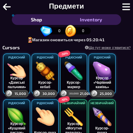
Лови-Слово - Безкоштовний мульти
Предмети
Shop
Inventory
0
0
Магазин оновиться через 05:20:41
Cursors
Що тут може з'явитися?
-30%
РІДКІСНИЙ
РІДКІСНИЙ
РІДКІСНИЙ
РІДКІСНИЙ
Курсор
Курсор
«Дамські
Курсор-
Курсор-
«Чарівний
пальчики»
кебаб
маркер
камінь»
15,000
30,000
21,000
25,000
30,000
-10%
РІДКІСНИЙ
РІДКІСНИЙ
НЕЗВИЧАЙНИЙ
НЕЗВИЧАЙНИЙ
Курсор
Курсор
«Кущовий
«Могутня
Курсор-
листок»
Курсор-рука
виделка»
ручка