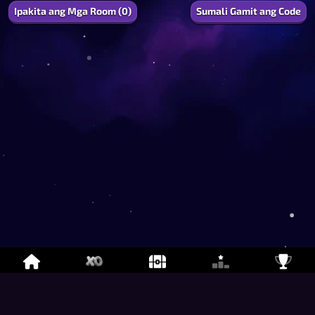
Ipakita ang Mga Room (0)
Sumali Gamit ang Code