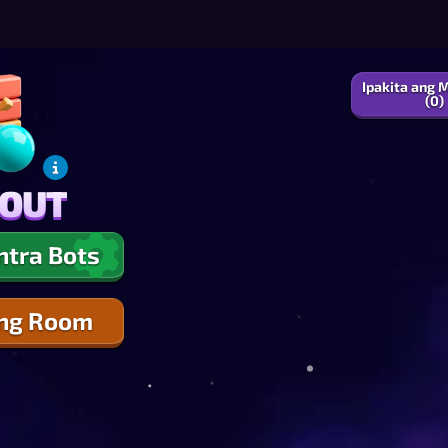
Ipakita ang
(0)
OUT
OUT
ntra Bots
ng Room