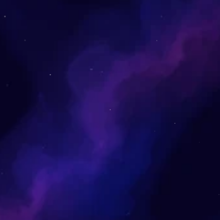
0
/
150
EXP