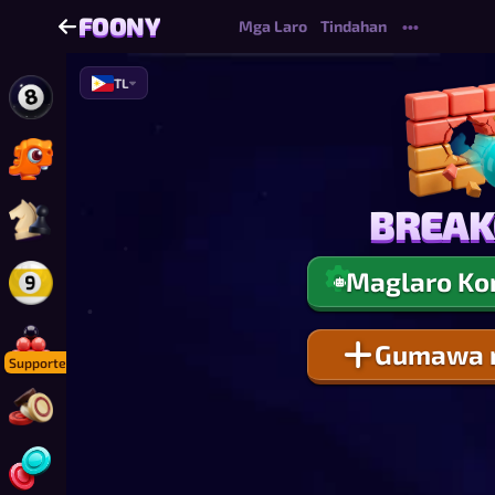
FOONY
FOONY
Mga Laro
Tindahan
•••
TL
Laruin ang 8 Ball Pool Online
Laruin ang Dino-Might Bomber Online
BREAK
BREAK
Laruin ang Chess Online
Maglaro Ko
Laruin ang 9 Ball Pool Online
Gumawa 
Laruin ang Snooker Online
Supporters
Laruin ang Carrom
Laruin ang 4 in a Row Connect