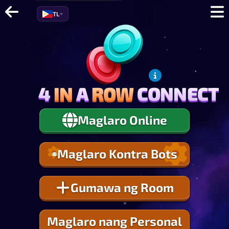
TL
4
IN
A
ROW
CONNECT
4
IN
A
ROW
CONNECT
Maglaro Online
Maglaro Kontra Bots
Gumawa ng Room
Maglaro nang Personal