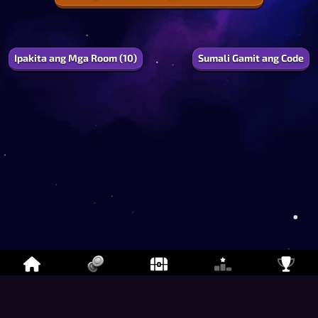
1
0.0
%
EXP
Ipakita ang Mga Room (10)
Sumali Gamit ang Code