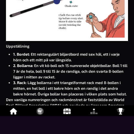
Uppställning
1. Bordet
: Ett rektangulärt biljardbord med sex hål, ett i varje
hörn och ett mitt på var långsida.
2. Bollarna
: En vit kö-boll och 15 numrerade objektbollar. Boll 1 till
7 är de hela, boll 9 till 15 är de randiga, och den svarta 8-bollen
ligger i mitten av racket.
3. Rack
: Lägg bollarna i ett triangelformat rack med 8-bollen i
mitten, en hel boll i ett bakre hörn och en randig i det andra
bakre hörnet. Övriga bollar kan placeras i vilken plats som helst.
Den vanliga numreringen och rackmönstret är fastställda av
World
Pool-Billiard Association (WPA)
och används av ligor som
American
Poolplayers Association (APA)
och BCA Pool League.