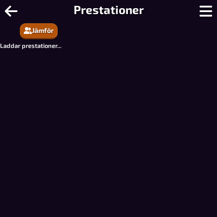
Pop-a-Word - Gratis flerspelar ordp
Prestationer
Jämför
Laddar prestationer...